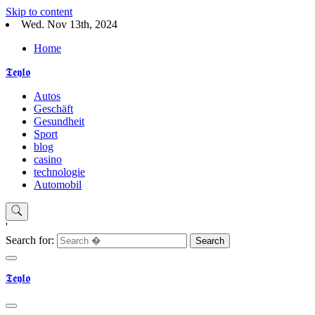
Skip to content
Wed. Nov 13th, 2024
Home
𝕿𝖊𝖞𝖑𝖔
Autos
Geschäft
Gesundheit
Sport
blog
casino
technologie
Automobil
'
Search for:
𝕿𝖊𝖞𝖑𝖔